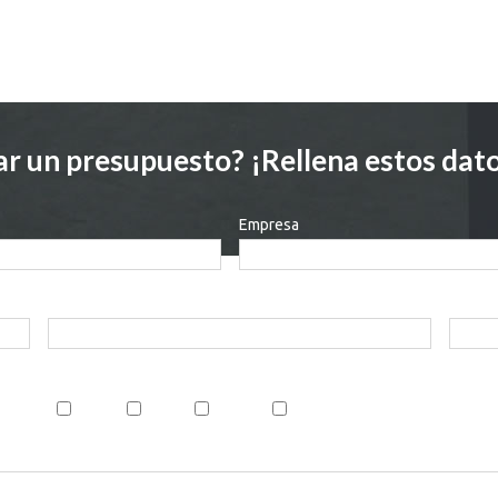
tar un presupuesto? ¡Rellena estos dat
Empresa
Ciudad
E-mail
sado:
ACTIVA
BFREE
DOUE
FUSION
FRAMEFOUR