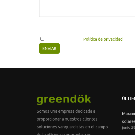
Si dispones de más información para concretar tu 
He leído y acepto la
Política de privacidad
Vota este artículo
ÚLTIM
Somos una empresa dedicada a
Maximiz
proporcionar a nuestros clientes
solares
soluciones vanguardistas en el campo
junio 2
de la eficiencia energética en