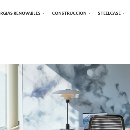
RGÍAS RENOVABLES
CONSTRUCCIÓN
STEELCASE
Sillas de trabajo
Armarios
Sillas de confidente
Productos t
Sillones Lounge
Sillas de trabajo individual
Startups
Diseño de e
Educación
Diseño corp
Sanidad