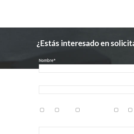
¿Estás interesado en solici
Nombre*
Teléfono
Indica las mesas operativas en las que estás intere
TNT
OLOGY
OTTTIMA TAYES
P70
Mensaje