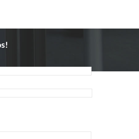
os!
*