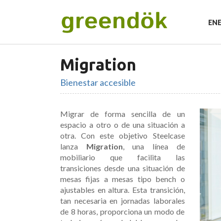
ENE
Migration
Mesas operativas
Bienestar accesible
Mesas para reuniones
Migrar de forma sencilla de un
Mesas ajustables en altura
espacio a otro o de una situación a
Mesas para conferencias y clases
otra. Con este objetivo Steelcase
lanza
Migration
, una línea de
mobiliario que facilita las
transiciones desde una situación de
PleinAir
mesas fijas a mesas tipo bench o
ajustables en altura. Esta transición,
Baya
tan necesaria en jornadas laborales
SinOps y SinchrOne
de 8 horas, proporciona un modo de