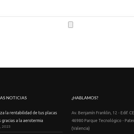
consulta, puedes subir un documento.
AS NOTICIAS
¿HABLAMOS?
a la rentabilidad de tus placas
Av. Benjamín Franklin, 12 - Edif. C
 gracias a la aerotermia
46980 Parque Tecnológico - Pate
9, 2023
(Valencia)