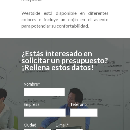
Westside está disponible en diferentes
colores e incluye un cojín en el asiento
para potenciar su confortabilidad.
¿Estás interesado en
solicitar un presupuesto?
¡Rellena estos datos!
Nombre*
Empresa
Teléfono
Ciudad
E-mail*