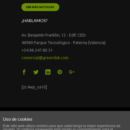
VER MÁS NOTICIAS
¿HABLAMOS?
Av. Benjamín Franklin, 12 - Edif. CEEI
46980 Parque Tecnológico - Paterna (Valencia)
+34 96 347 80 51
comercial@greendok.com
[zc4wp_sa10]
© 2016 Greendök. Todos los derechos
Uso de cookies
reservados
Este sitio web utiliza cookies para que usted tenga la mejor experiencia de
usuario. Si continúa navegando está dando su consentimiento para la