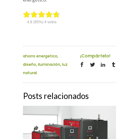
4.8
(95%)
4
votos
¡Compártelo!
ahorro energetico
,
diseño
,
iluminación
,
luz
natural
Posts relacionados