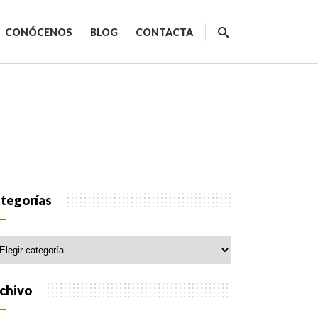
CONÓCENOS
BLOG
CONTACTA
ecnológicos
tegorías
egorías
spacios de trabajo
orativo
chivo