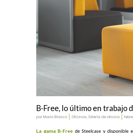
UR803-UR902
B-Free, lo último en trabajo 
por
Maria Blasco
Oficinas
,
Sillería de oficina
febre
La gama B-Free
de Steelcase y disponible 