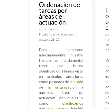
UR803-UR902
Ordenación de
L
tareas por
o
áreas de
c
actuación
c
por
Salvador
El talento en la empresa
p
octubre 28, 2014
Co
en
Para gestionar
ag
adecuadamente nuestro
Va
tiempo es fundamental
de
tener una buena
c
planificación. Hemos visto
e
en artículos anteriores
qu
cómo pasamos de la
visión
a
de la organización
a
n
nuestras áreas de
dí
actuación individuales y
f
cómo
clasificamos
p
nuestras tareas
en función