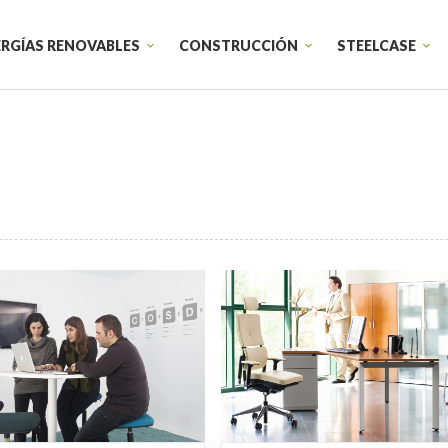
RGÍAS RENOVABLES
CONSTRUCCIÓN
STEELCASE
Sillas de trabajo
Armarios
Sillas de confidente
Productos t
Sillones Lounge
Sillas de trabajo individual
Startups
Diseño de e
Educación
Diseño corp
Sanidad