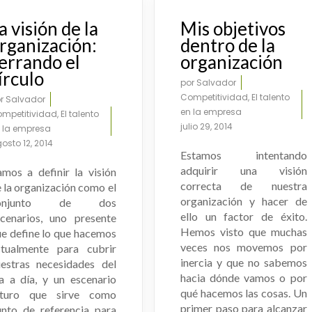
Home Office
a visión de la
Mis objetivos
rganización:
dentro de la
errando el
organización
írculo
por
Salvador
Competitividad
,
El talento
or
Salvador
en la empresa
mpetitividad
,
El talento
julio 29, 2014
 la empresa
osto 12, 2014
Estamos intentando
adquirir una visión
mos a definir la visión
correcta de nuestra
 la organización como el
organización y hacer de
onjunto de dos
ello un factor de éxito.
scenarios, uno presente
Hemos visto que muchas
e define lo que hacemos
veces nos movemos por
ctualmente para cubrir
inercia y que no sabemos
uestras necesidades del
hacia dónde vamos o por
a a día, y un escenario
qué hacemos las cosas. Un
uturo que sirve como
primer paso para alcanzar
unto de referencia para