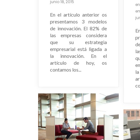
junio 18, 2015
en
em
En el artículo anterior os
ju
presentamos 3 modelos
de innovación. El 82% de
En
las empresas considera
p
que su estrategia
d
empresarial está ligada a
l
la innovación. En el
q
artículo de hoy, os
em
contamos los...
l
a
co