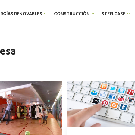
RGÍAS RENOVABLES
CONSTRUCCIÓN
STEELCASE
resa
Sillas de trabajo
Armarios
Sillas de confidente
Productos t
Sillones Lounge
Sillas de trabajo individual
Startups
Diseño de e
Educación
Diseño corp
Sanidad