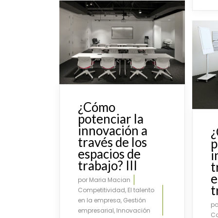
¿Cómo
potenciar la
innovación a
través de los
p
espacios de
i
trabajo? III
t
e
por
Maria Macian
t
Competitividad
,
El talento
en la empresa
,
Gestión
p
empresarial
,
Innovación
Co