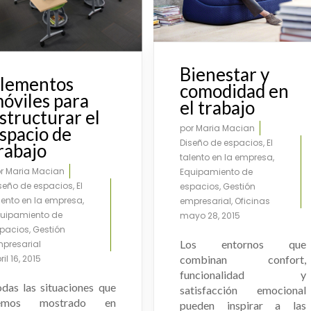
Bienestar y
lementos
comodidad en
óviles para
el trabajo
structurar el
por
Maria Macian
spacio de
Diseño de espacios
,
El
rabajo
talento en la empresa
,
or
Maria Macian
Equipamiento de
seño de espacios
,
El
espacios
,
Gestión
lento en la empresa
,
empresarial
,
Oficinas
uipamiento de
mayo 28, 2015
pacios
,
Gestión
Los entornos que
presarial
ril 16, 2015
combinan confort,
funcionalidad y
das las situaciones que
satisfacción emocional
emos mostrado en
pueden inspirar a las