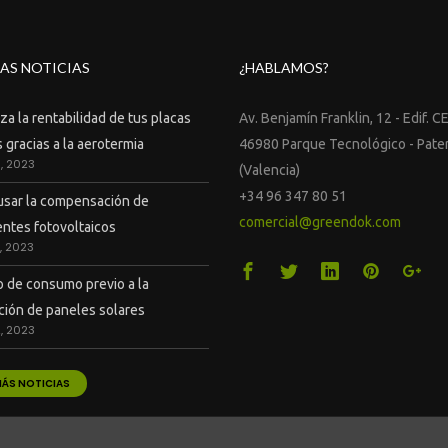
AS NOTICIAS
¿HABLAMOS?
a la rentabilidad de tus placas
Av. Benjamín Franklin, 12 - Edif. C
 gracias a la aerotermia
46980 Parque Tecnológico - Pate
9, 2023
(Valencia)
+34 96 347 80 51
sar la compensación de
comercial@greendok.com
ntes fotovoltaicos
7, 2023
o de consumo previo a la
ación de paneles solares
2, 2023
MÁS NOTICIAS