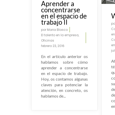
Aprender a
UR803-UR902
concentrarse
en el espacio de
W
trabajo II
p
Co
por
Maria Blasco
en
El talento en la empresa
,
C
Oficinas
em
febrero 23, 2016
ju
En el artículo anterior os
A
hablamos sobre cómo
t
aprender a concentrarse
q
en el espacio de trabajo.
co
Hoy, os contamos algunas
s
claves para potenciar la
d
atención, en concreto, os
d
hablamos de...
c
en