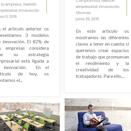
Compromiso
,
Gestión
 la empresa
,
Gestión
empresarial
,
Innovación
,
presarial
,
Innovación
Oficinas
nio 11, 2015
junio 25, 2015
 el artículo anterior os
En este artículo os
resentamos 3 modelos
mostramos las diferentes
e innovación. El 82% de
claves a tener en cuenta si
as empresas considera
queremos crear espacios
ue su estrategia
de trabajo que promuevan
presarial está ligada a
el rendimiento y la
a innovación. En el
creatividad de los
rtículo de hoy, os
trabajadores. Para ello,...
ntamos el...