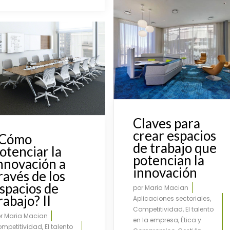
Claves para
crear espacios
¿Cómo
de trabajo que
otenciar la
potencian la
nnovación a
innovación
ravés de los
spacios de
por
Maria Macian
rabajo? II
Aplicaciones sectoriales
,
Competitividad
,
El talento
or
Maria Macian
en la empresa
,
Ética y
mpetitividad
,
El talento