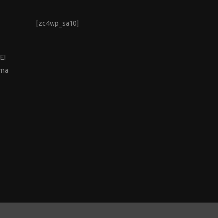
[zc4wp_sa10]
EEI
rna