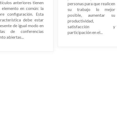
tículos anteriores tienen
personas para que realicen
n elemento en común: la
su trabajo lo mejor
bre configuración. Esta
posible, aumentar su
racterística debe estar
productividad,
esente de igual modo en
satisfacción y
alas de conferencias
participación en el...
nto abiertas...