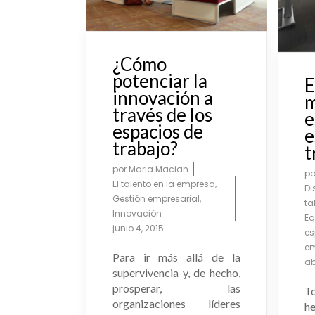
¿Cómo
potenciar la
E
innovación a
m
través de los
e
espacios de
e
trabajo?
t
por
Maria Macian
p
El talento en la empresa
,
Di
Gestión empresarial
,
ta
Innovación
Eq
junio 4, 2015
es
em
Para ir más allá de la
ab
supervivencia y, de hecho,
prosperar, las
To
organizaciones líderes
h