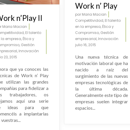
Home Office
Work n’ Play
por
Maria Macian
ork n’Play II
Competitividad
,
El talento
or
Maria Macian
en la empresa
,
Ética y
mpetitividad
,
El talento
Compromiso
,
Gestión
 la empresa
,
Ética y
empresarial
,
Innovación
ompromiso
,
Gestión
julio 16, 2015
presarial
,
Innovación
Una nueva técnica de
lio 23, 2015
motivación laboral que ha
hora que ya conoces las
nacido a raíz del
écnicas de Work n’ Play
surgimiento de las nuevas
ue utilizan las grandes
empresas tecnológicas de
mpañías para fidelizar a
la última década.
us trabajadores, os
Generalmente este tipo de
ejamos aquí una serie
empresas suelen integrar
e ideas para que
espacios...
omencéis a implantarlas
 vuestras...