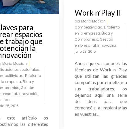
Work n’Play II
por
Maria Macian
laves para
Competitividad
,
El talento
rear espacios
en la empresa
,
Ética y
e trabajo que
Compromiso
,
Gestión
empresarial
,
Innovación
otencian la
julio 23, 2015
nnovación
Ahora que ya conoces las
or
Maria Macian
técnicas de Work n’ Play
licaciones sectoriales
,
mpetitividad
,
El talento
que utilizan las grandes
 la empresa
,
Ética y
compañías para fidelizar a
ompromiso
,
Gestión
sus trabajadores, os
presarial
,
Innovación
,
dejamos aquí una serie
icinas
de ideas para que
nio 25, 2015
comencéis a implantarlas
en vuestras...
n este artículo os
ostramos las diferentes