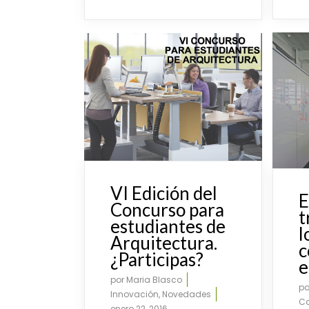
VI Edición del
E
Concurso para
t
estudiantes de
l
Arquitectura.
c
¿Participas?
e
por
Maria Blasco
p
Innovación
,
Novedades
Co
enero 22, 2016