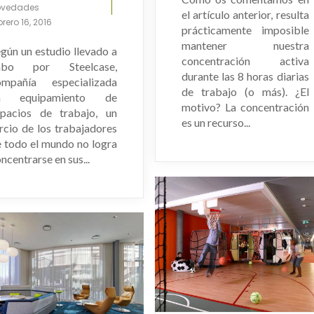
ovedades
el artículo anterior, resulta
brero 16, 2016
prácticamente imposible
mantener nuestra
gún un estudio llevado a
concentración activa
abo por Steelcase,
durante las 8 horas diarias
ompañía especializada
de trabajo (o más). ¿El
n equipamiento de
motivo? La concentración
spacios de trabajo, un
es un recurso...
rcio de los trabajadores
 todo el mundo no logra
ncentrarse en sus...