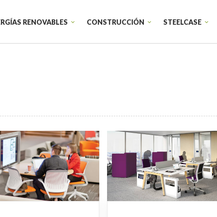
RGÍAS RENOVABLES
CONSTRUCCIÓN
STEELCASE
Sillas de trabajo
Armarios
Sillas de confidente
Productos t
Sillones Lounge
Sillas de trabajo individual
Startups
Diseño de e
Educación
Diseño corp
Sanidad