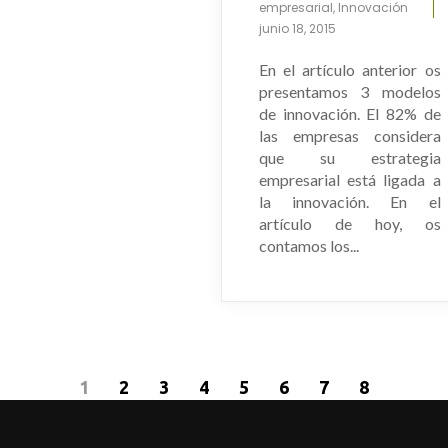
empresarial
,
Innovación
junio 18, 2015
En el artículo anterior os
presentamos 3 modelos
de innovación. El 82% de
las empresas considera
que su estrategia
empresarial está ligada a
la innovación. En el
artículo de hoy, os
contamos los...
1
2
3
4
5
6
7
8