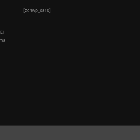
[zc4wp_sa10]
EEI
rna