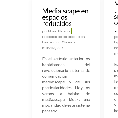
M
UR803-UR902
u
Media:scape en
s
espacios
c
reducidos
u
por
Maria Blasco
Espacios de colaboración
,
p
Innovación
,
Oficinas
Es
marzo 3, 2016
In
ma
En el artículo anterior os
E
hablábamos del
pa
revolucionario sistema de
m
comunicación
L
media:scape y de sus
mó
particularidades. Hoy, os
e
vamos a hablar de
di
media:scape kiosk, una
y 
modalidad de este sistema
he
pensado...