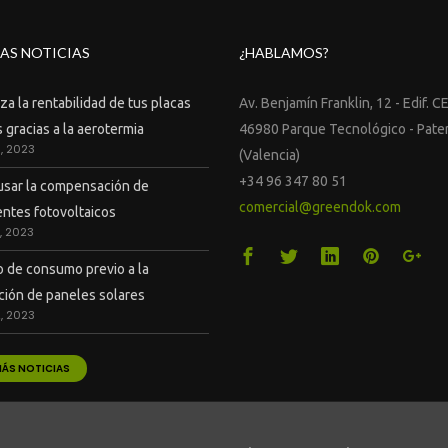
AS NOTICIAS
¿HABLAMOS?
a la rentabilidad de tus placas
Av. Benjamín Franklin, 12 - Edif. C
 gracias a la aerotermia
46980 Parque Tecnológico - Pate
9, 2023
(Valencia)
+34 96 347 80 51
sar la compensación de
comercial@greendok.com
ntes fotovoltaicos
7, 2023
o de consumo previo a la
ación de paneles solares
2, 2023
MÁS NOTICIAS