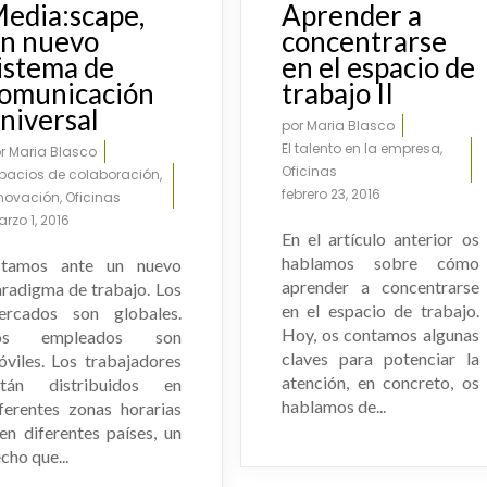
edia:scape,
Aprender a
Home Office
n nuevo
concentrarse
istema de
en el espacio de
omunicación
trabajo II
niversal
por
Maria Blasco
El talento en la empresa
,
or
Maria Blasco
Oficinas
pacios de colaboración
,
febrero 23, 2016
novación
,
Oficinas
rzo 1, 2016
En el artículo anterior os
hablamos sobre cómo
stamos ante un nuevo
aprender a concentrarse
radigma de trabajo. Los
en el espacio de trabajo.
ercados son globales.
Hoy, os contamos algunas
os empleados son
claves para potenciar la
viles. Los trabajadores
atención, en concreto, os
stán distribuidos en
hablamos de...
ferentes zonas horarias
en diferentes países, un
cho que...