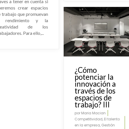
aves a tener en cuenta si
ueremos crear espacios
e trabajo que promuevan
l rendimiento y la
reatividad de los
abajadores. Para ello,...
¿Cómo
potenciar la
innovación a
través de los
espacios de
trabajo? III
por
Maria Macian
Competitividad
,
El talento
en la empresa
,
Gestión