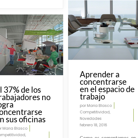
Aprender a
concentrarse
en el espacio de
l 37% de los
trabajo
rabajadores no
ogra
por
Maria Blasco
oncentrarse
Competitividad
,
n sus oficinas
Novedades
febrero 18, 2016
or
Maria Blasco
mpetitividad
,
Como os comentamos en