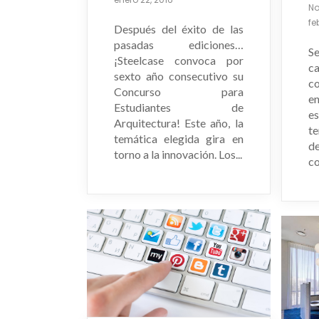
N
fe
Después del éxito de las
pasadas ediciones…
Se
¡Steelcase convoca por
c
sexto año consecutivo su
c
Concurso para
e
Estudiantes de
e
Arquitectura! Este año, la
te
temática elegida gira en
de
torno a la innovación. Los...
co