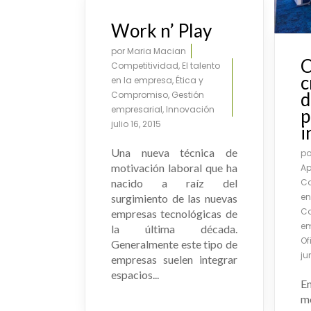
Work n’ Play
por
Maria Macian
C
Competitividad
,
El talento
c
en la empresa
,
Ética y
d
Compromiso
,
Gestión
empresarial
,
Innovación
p
julio 16, 2015
i
Una nueva técnica de
p
motivación laboral que ha
Ap
Co
nacido a raíz del
en
surgimiento de las nuevas
C
empresas tecnológicas de
em
la última década.
Of
Generalmente este tipo de
ju
empresas suelen integrar
espacios...
E
m