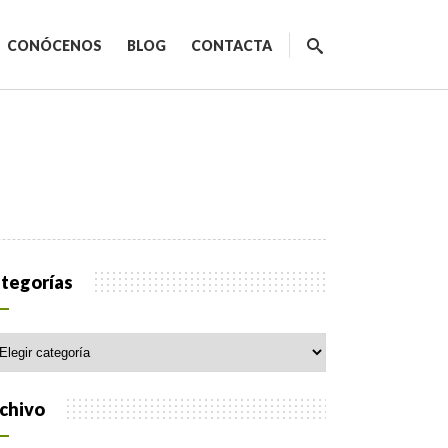
CONÓCENOS
BLOG
CONTACTA
ecnológicos
tegorías
egorías
spacios de trabajo
orativo
chivo