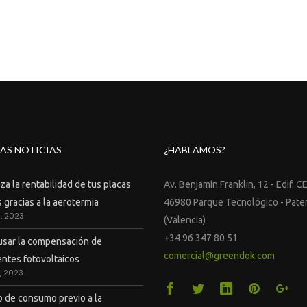
AS NOTICIAS
¿HABLAMOS?
a la rentabilidad de tus placas
Av. Benjamín Franklin, 12 - Edif. C
 gracias a la aerotermia
46980 Parque Tecnológico - Pate
9, 2023
(Valencia)
+34 96 347 80 51
sar la compensación de
comercial@greendok.com
ntes fotovoltaicos
7, 2023
o de consumo previo a la