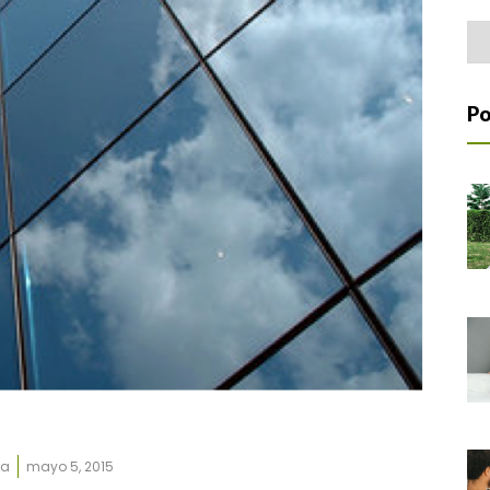
Home Office
Arc
Po
ca
mayo 5, 2015