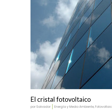
UR803-UR902
El cristal fotovoltaico
por
Salvador
Energía y Medio Ambiente
,
Fotovoltai