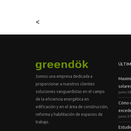
<
ÚLTIM
Somos una empresa dedicada a
Maximiz
proporcionar a nuestros clientes
solares
soluciones vanguardistas en el campo
junio 2
de la eficiencia energética en
Cómo u
edificación y en el área de construcción,
excede
reforma y habilitación de espacios de
junio 2
trabajo.
Estudi