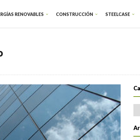
RGÍAS RENOVABLES
CONSTRUCCIÓN
STEELCASE
o
Sillas de trabajo
Armarios
Sillas de confidente
Productos t
Sillones Lounge
Sillas de trabajo individual
Ca
Cat
Startups
Diseño de e
Educación
Diseño corp
Ar
Sanidad