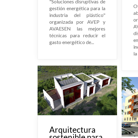
"Soluciones disruptivas de
O
gestión energética para la
a
industria del plástico"
o
organizada por AVEP y
A
AVAESEN las mejores
d
técnicas para reducir el
e
gasto energético de...
in
la
Arquitectura
sostenible para