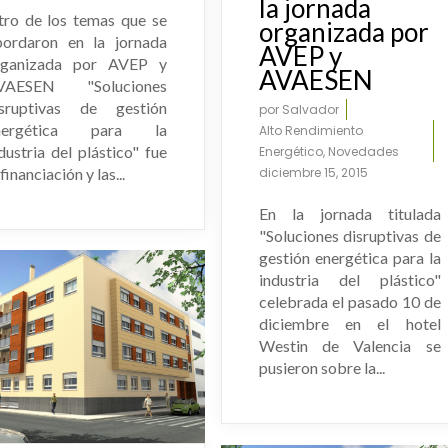
la jornada
tro de los temas que se
organizada por
bordaron en la jornada
AVEP y
rganizada por AVEP y
AVAESEN
VAESEN "Soluciones
isruptivas de gestión
por
Salvador
nergética para la
Alto Rendimiento
dustria del plástico" fue
Energético
,
Novedades
 financiación y las...
diciembre 15, 2015
En la jornada titulada
"Soluciones disruptivas de
gestión energética para la
industria del plástico"
celebrada el pasado 10 de
diciembre en el hotel
Westin de Valencia se
pusieron sobre la...