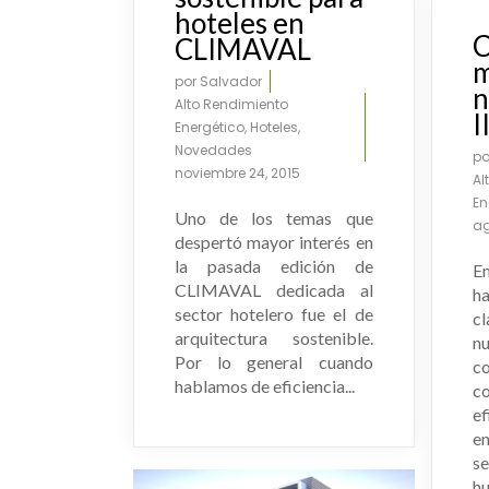
hoteles en
C
CLIMAVAL
m
por
Salvador
n
Alto Rendimiento
I
Energético
,
Hoteles
,
Novedades
p
noviembre 24, 2015
Al
En
Uno de los temas que
ag
despertó mayor interés en
la pasada edición de
E
CLIMAVAL dedicada al
h
sector hotelero fue el de
c
arquitectura sostenible.
n
Por lo general cuando
c
hablamos de eficiencia...
co
e
e
s
hu