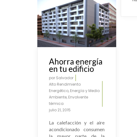
Ahorra energía
en tu edificio
por
Salvador
Alto Rendimiento
Energético
,
Energía y Medio
Ambiente
,
Envolvente
térmica
julio 21, 2015
La calefacción y el aire
acondicionado consumen
la mayor parte de la