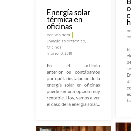
B
UR803-UR902
c
Energía solar
c
térmica en
h
oficinas
p
por
Salvador
fe
Energía solar térmica
,
Oficinas
E
marzo 10, 2016
e
p
En el artículo
s
anterior os contábamos
E
por qué la instalación de la
d
energía solar en oficinas
c
puede ser una opción muy
e
rentable. Hoy, vamos a ver
ta
el caso de la energía solar...