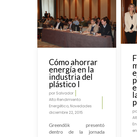
F
Cómo ahorrar
m
energía en la
e
industria del
p
plástico I
e
l
por
Salvador
Alto Rendimiento
p
Energético
,
Novedades
p
diciembre 22, 2015
Al
En
Greendök presentó
en
dentro de la jornada