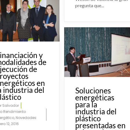
pregunta que...
inanciación y
odalidades de
jecución de
royectos
nergéticos en
a industria del
Soluciones
lástico
energéticas
para la
or
Salvador
industria del
to Rendimiento
plástico
ergético
,
Novedades
presentadas en
ero 12, 2016