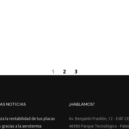
1
2
3
AS NOTICIAS
¿HABLAMOS?
a la rentabilidad de tus placas
Av. Benjamín Franklin, 12 - Edif. C
 gracias a la aerotermia
46980 Parque Tecnológico - Pate