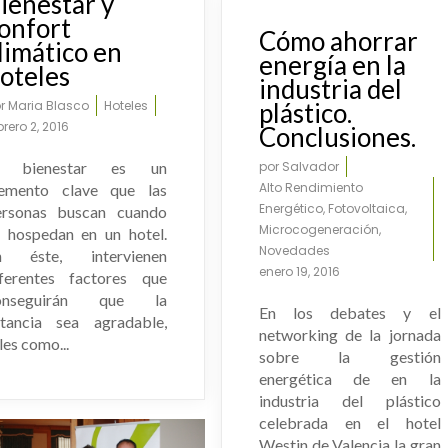
ienestar y
Home Office
onfort
Cómo ahorrar
limático en
energía en la
oteles
industria del
or
Maria Blasco
Hoteles
plástico.
brero 2, 2016
Conclusiones.
l bienestar es un
por
Salvador
Alto Rendimiento
lemento clave que las
Energético
,
Fotovoltaica
,
ersonas buscan cuando
Microcogeneración
,
e hospedan en un hotel.
Novedades
n éste, intervienen
enero 19, 2016
iferentes factores que
onseguirán que la
En los debates y el
stancia sea agradable,
networking de la jornada
les como...
sobre la gestión
energética de en la
industria del plástico
celebrada en el hotel
Westin de Valencia la gran