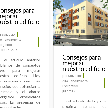
onsejos para
ejorar
uestro edificio
I
or
Salvador
to Rendimiento
ergético
osto 4, 2015
Consejos para
n el artículo anterior
mejorar
ablamos de conceptos
nuestro edificio
lave para mejorar
uestro edificio. Hoy
por
Salvador
ontinuaremos con más
Alto Rendimiento
nsejos que potencian la
Energético
julio 28, 2015
ficiencia y el ahorro
nergético. Cerramientos
En el artículo de hoy y la
ecos. La presencia de
próxima semana os
medad en los...