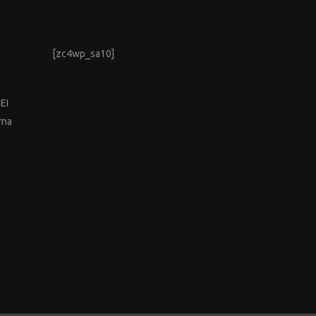
[zc4wp_sa10]
EEI
rna