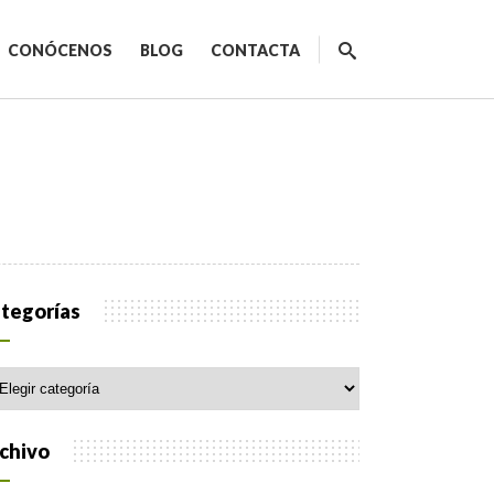
CONÓCENOS
BLOG
CONTACTA
ecnológicos
tegorías
egorías
spacios de trabajo
orativo
chivo