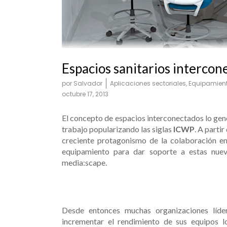
UR803-UR902
Espacios sanitarios intercon
por
Salvador
Aplicaciones sectoriales
,
Equipamient
octubre 17, 2013
El concepto de espacios interconectados lo gen
trabajo popularizando las siglas
ICWP
. A partir
creciente protagonismo de la colaboración en
equipamiento para dar soporte a estas nuev
media:scape.
Desde entonces muchas organizaciones líde
incrementar el rendimiento de sus equipos 