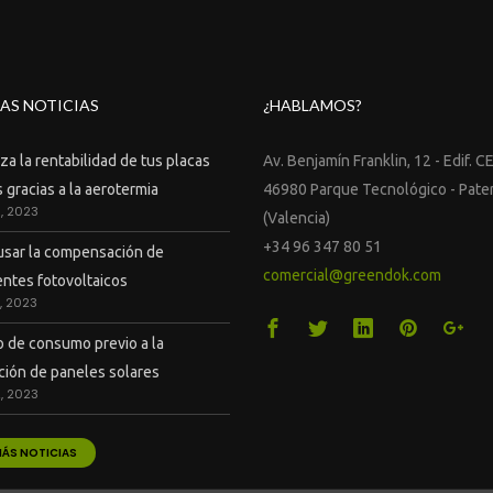
AS NOTICIAS
¿HABLAMOS?
a la rentabilidad de tus placas
Av. Benjamín Franklin, 12 - Edif. C
 gracias a la aerotermia
46980 Parque Tecnológico - Pate
9, 2023
(Valencia)
+34 96 347 80 51
sar la compensación de
comercial@greendok.com
ntes fotovoltaicos
7, 2023
o de consumo previo a la
ación de paneles solares
2, 2023
MÁS NOTICIAS