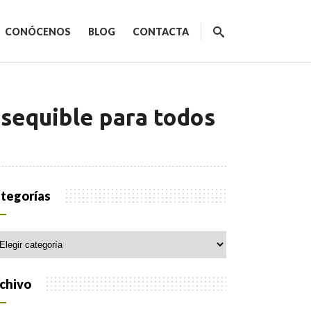
CONÓCENOS
BLOG
CONTACTA
 asequible para todos
ecnológicos
tegorías
egorías
spacios de trabajo
orativo
chivo