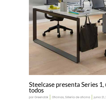
UR803-UR902
Steelcase presenta Series 1, 
todos
por
Greendök
Oficinas
,
Sillería de oficina
junio 21,