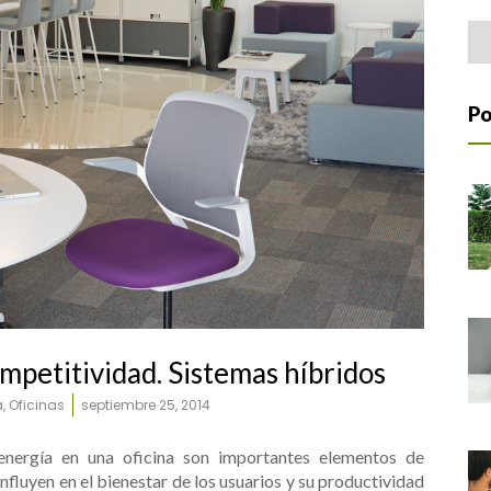
Home Office
Arc
Po
ompetitividad. Sistemas híbridos
a
,
Oficinas
septiembre 25, 2014
nergía en una oficina son importantes elementos de
nfluyen en el bienestar de los usuarios y su productividad