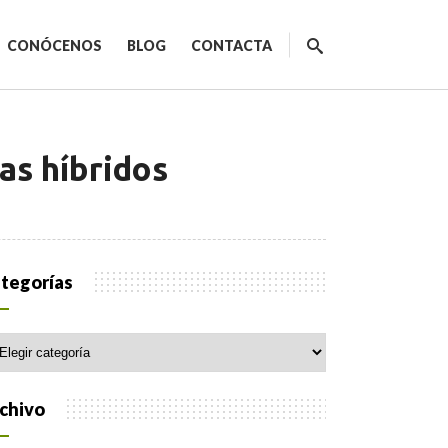
CONÓCENOS
BLOG
CONTACTA
as híbridos
ecnológicos
tegorías
egorías
spacios de trabajo
orativo
chivo