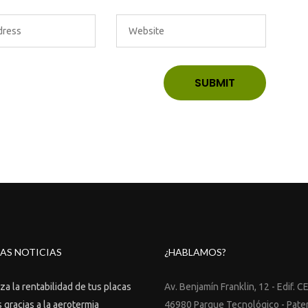
AS NOTICIAS
¿HABLAMOS?
a la rentabilidad de tus placas
Av. Benjamín Franklin, 12 - Edif. C
 gracias a la aerotermia
46980 Parque Tecnológico - Pate