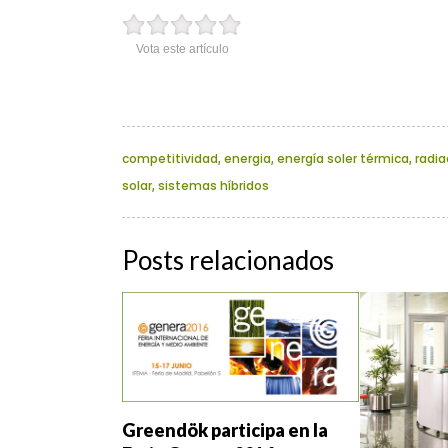
Vota este artículo
competitividad
,
energia
,
energía soler térmica
,
radia
solar
,
sistemas híbridos
Posts relacionados
Greendök participa en la