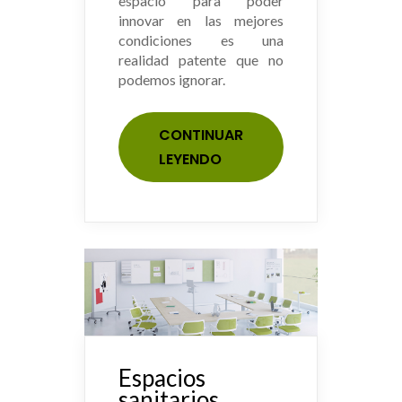
espacio para poder
innovar en las mejores
condiciones es una
realidad patente que no
podemos ignorar.
CONTINUAR
LEYENDO
Espacios
sanitarios